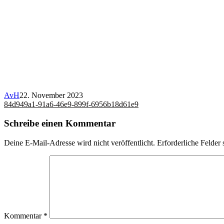
AvH
22. November 2023
Beitragsnavigation
84d949a1-91a6-46e9-899f-6956b18d61e9
Schreibe einen Kommentar
Deine E-Mail-Adresse wird nicht veröffentlicht.
Erforderliche Felder 
Kommentar
*