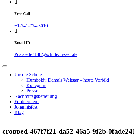
Free Call
+1-541-754-3010
Email ID
Poststelle7148@schule.hessen.de
Unsere Schule
Humboldt: Damals Weltstar – heute Vorbild
Kollegium
Presse
Nachmittagsbetreuung
Förderverein
Johannisfest
Blog
cropped-467f7f21-da52-46a5-9f2b-0fade24