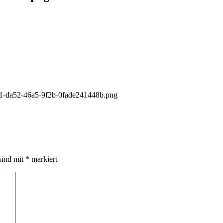
f21-da52-46a5-9f2b-0fade241448b.png
sind mit
*
markiert