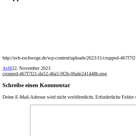
http://avh-eschwege.de/wp-content/uploads/2023/11/cropped-467f7
AvH
22. November 2023
Beitragsnavigation
cropped-467f7f21-da52-46a5-9f2b-0fade241448b.png
Schreibe einen Kommentar
Deine E-Mail-Adresse wird nicht veröffentlicht.
Erforderliche Felder 