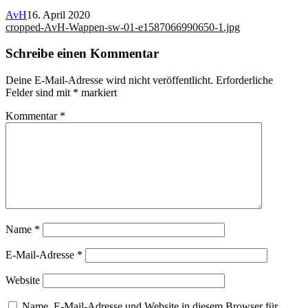
AvH
16. April 2020
Beitragsnavigation
cropped-AvH-Wappen-sw-01-e1587066990650-1.jpg
Schreibe einen Kommentar
Deine E-Mail-Adresse wird nicht veröffentlicht.
Erforderliche
Felder sind mit
*
markiert
Kommentar
*
Name
*
E-Mail-Adresse
*
Website
Name, E-Mail-Adresse und Website in diesem Browser für