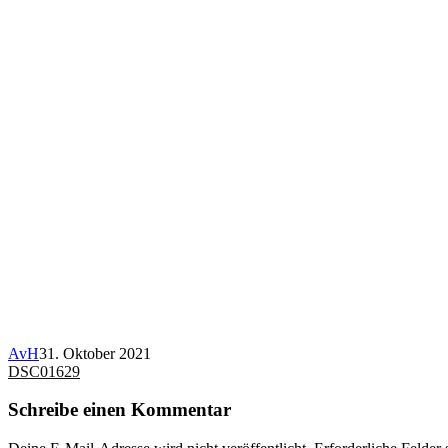
AvH
31. Oktober 2021
Beitragsnavigation
DSC01629
Schreibe einen Kommentar