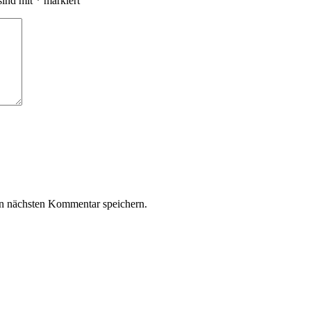
sind mit
*
markiert
n nächsten Kommentar speichern.