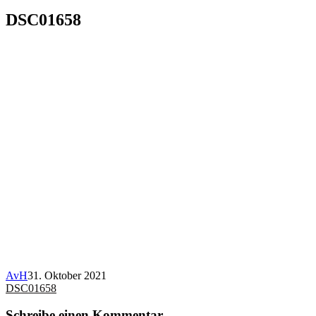
DSC01658
AvH
31. Oktober 2021
Beitragsnavigation
DSC01658
Schreibe einen Kommentar