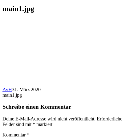
main1.jpg
AvH
31. März 2020
Beitragsnavigation
main1.jpg
Schreibe einen Kommentar
Deine E-Mail-Adresse wird nicht veröffentlicht.
Erforderliche
Felder sind mit
*
markiert
Kommentar
*